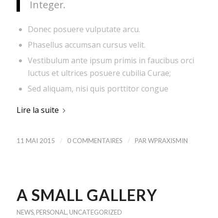
Integer.
Donec posuere vulputate arcu.
Phasellus accumsan cursus velit.
Vestibulum ante ipsum primis in faucibus orci
luctus et ultrices posuere cubilia Curae;
Sed aliquam, nisi quis porttitor congue
Lire la suite
/
/
11 MAI 2015
0 COMMENTAIRES
PAR
WPRAXISMIN
A SMALL GALLERY
NEWS
,
PERSONAL
,
UNCATEGORIZED