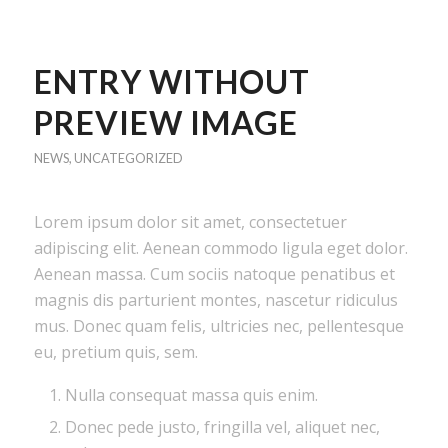
ENTRY WITHOUT
PREVIEW IMAGE
NEWS
,
UNCATEGORIZED
Lorem ipsum dolor sit amet, consectetuer
adipiscing elit. Aenean commodo ligula eget dolor.
Aenean massa. Cum sociis natoque penatibus et
magnis dis parturient montes, nascetur ridiculus
mus. Donec quam felis, ultricies nec, pellentesque
eu, pretium quis, sem.
Nulla consequat massa quis enim.
Donec pede justo, fringilla vel, aliquet nec,