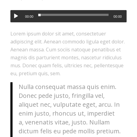
00:00
00:00
Lorem ipsum dolor sit amet, consectetuer
adipiscing elit. Aenean commodo ligula eget dolor.
Aenean massa. Cum sociis natoque penatibus et
magnis dis parturient montes, nascetur ridiculus
mus. Donec quam felis, ultricies nec, pellentesque
eu, pretium quis, sem.
Nulla consequat massa quis enim.
Donec pede justo, fringilla vel,
aliquet nec, vulputate eget, arcu. In
enim justo, rhoncus ut, imperdiet
a, venenatis vitae, justo. Nullam
dictum felis eu pede mollis pretium.